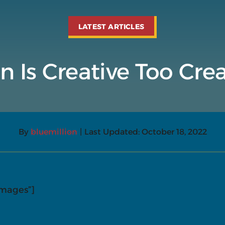
LATEST ARTICLES
 Is Creative Too Crea
By
bluemillion
|
Last Updated: October 18, 2022
images”]