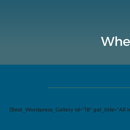
When
[Best_Wordpress_Gallery id=”18″ gal_title=”All 