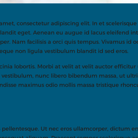
amet, consectetur adipiscing elit. In et scelerisq
landit eget. Aenean eu augue id lacus eleifend i
rper. Nam facilisis a orci quis tempus. Vivamus id o
ue non ligula vestibulum blandit id sed eros.
nia lobortis. Morbi at velit at velit auctor efficitur
que vestibulum, nunc libero bibendum massa, ut ultri
pendisse maximus odio mollis massa tristique rhonc
lis pellentesque. Ut nec eros ullamcorper, dictum e
consequat aliquam. Praesent semper scelerisque ac