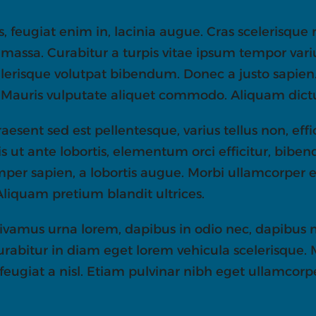
 feugiat enim in, lacinia augue. Cras scelerisque r
 massa. Curabitur a turpis vitae ipsum tempor variu
scelerisque volutpat bibendum. Donec a justo sapi
 Mauris vulputate aliquet commodo. Aliquam dictum
esent sed est pellentesque, varius tellus non, effic
is ut ante lobortis, elementum orci efficitur, bibend
mper sapien, a lobortis augue. Morbi ullamcorper e
liquam pretium blandit ultrices.
 Vivamus urna lorem, dapibus in odio nec, dapibus
urabitur in diam eget lorem vehicula scelerisque.
feugiat a nisl. Etiam pulvinar nibh eget ullamcorpe