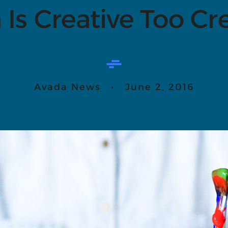
Is Creative Too Cre
Avada News • June 2, 2016