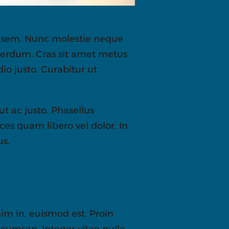
ue sem. Nunc molestie neque
nterdum. Cras sit amet metus
dio justo. Curabitur ut
 ut ac justo. Phasellus
ces quam libero vel dolor. In
us.
nim in, euismod est. Proin
cumsan. Integer vitae nulla