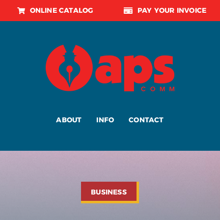
Skip
ONLINE CATALOG
PAY YOUR INVOICE
to
content
ABOUT
INFO
CONTACT
BUSINESS