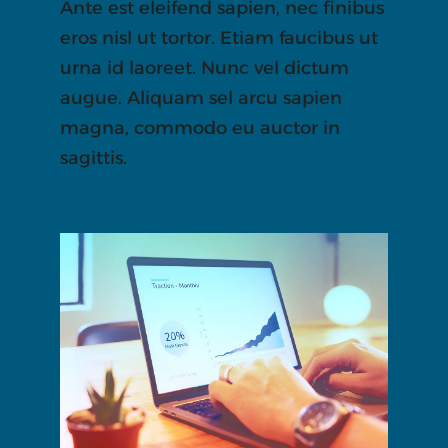
Ante est eleifend sapien, nec finibus
eros nisl ut tortor. Etiam faucibus ut
urna id laoreet. Nunc vel dictum
augue. Aliquam sel arcu sapien
magna, commodo eu auctor in
sagittis.