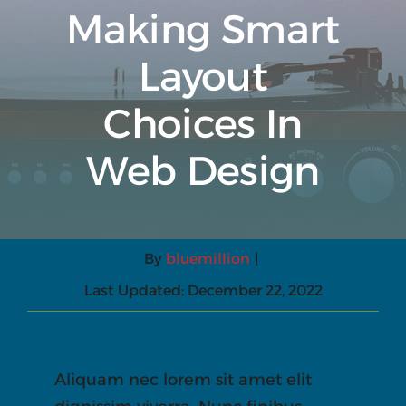
Making Smart
Layout
Choices In
Web Design
By
bluemillion
|
Last Updated: December 22, 2022
Aliquam nec lorem sit amet elit