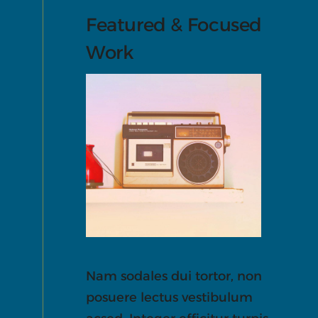
Featured & Focused
Work
Nam sodales dui tortor, non
posuere lectus vestibulum