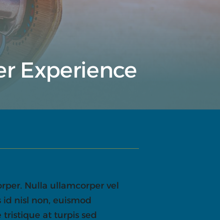
r Experience
orper. Nulla ullamcorper vel
us id nisl non, euismod
 tristique at turpis sed