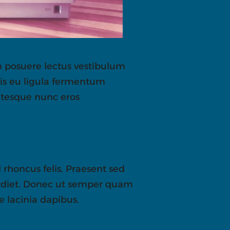
n posuere lectus vestibulum
rpis eu ligula fermentum
ntesque nunc eros
 rhoncus felis. Praesent sed
perdiet. Donec ut semper quam
e lacinia dapibus.