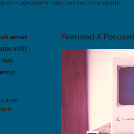
apien magna commodo eud auctor in sagittis.
Featured & Focuse
 sit amet
dum velit
rius.
 temp
is diam
ndum