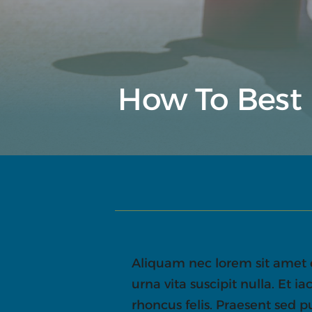
How To Best
Aliquam nec lorem sit amet e
urna vita suscipit nulla. Et ia
rhoncus felis. Praesent sed pu