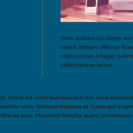
Nam sodales dui tortor, no
acsed. Integer efficitur tu
ullamcorper. Integer pelle
pellentesque lectus.
lla. Fusce est velits faucibus idm nisl none euismod
 porttitor urna. Quisque tristique at turpis sed im
ultricies arcu. Phasellus fringilla quam pellentesqu