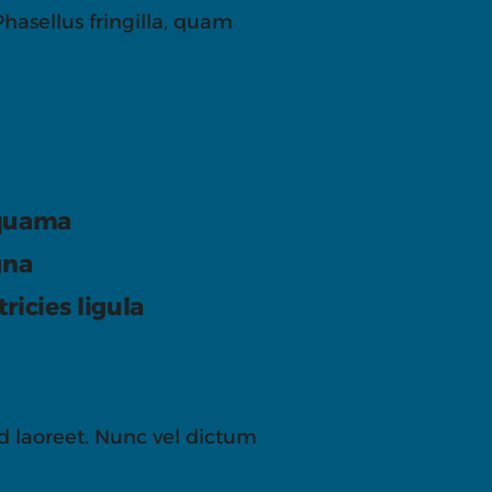
hasellus fringilla, quam
 quama
gna
ricies ligula
 id laoreet. Nunc vel dictum