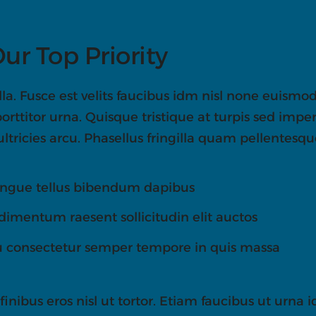
Our Top Priority
lla. Fusce est velits faucibus idm nisl none euismod
 porttitor urna. Quisque tristique at turpis sed im
ultricies arcu. Phasellus fringilla quam pellentesqu
ongue tellus bibendum dapibus
entum raesent sollicitudin elit auctos
cu consectetur semper tempore in quis massa
finibus eros nisl ut tortor. Etiam faucibus ut urna 