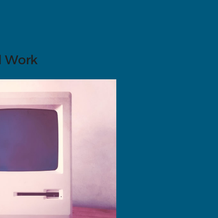
d Work