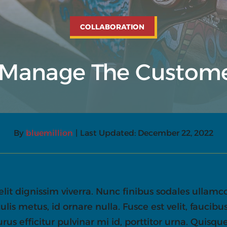
COLLABORATION
 Manage The Custome
By
bluemillion
|
Last Updated: December 22, 2022
lit dignissim viverra. Nunc finibus sodales ullamc
culis metus, id ornare nulla. Fusce est velit, faucib
rus efficitur pulvinar mi id, porttitor urna. Quisque