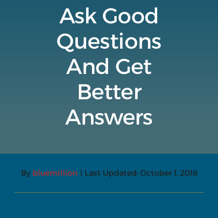
Ask Good
Questions
And Get
Better
Answers
By
bluemillion
|
Last Updated: October 1, 2018