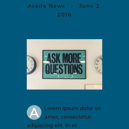
Avada News • June 2,
2016
A
Lorem ipsum dolor sit
amet, consectetur
adipiscing elit. In et